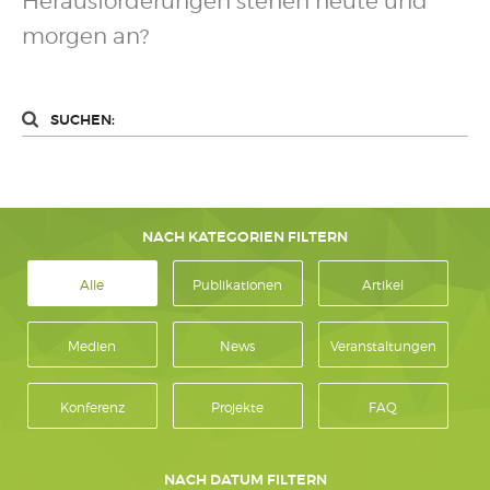
Herausforderungen stehen heute und
morgen an?
SUCHEN:
NACH KATEGORIEN FILTERN
Alle
Publikationen
Artikel
Medien
News
Veranstaltungen
Konferenz
Projekte
FAQ
NACH DATUM FILTERN