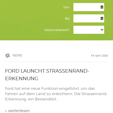
Von
Bis
Datumsbereich
NEWS
19. April 2020
FORD LAUNCHT STRASSENRAND-
ERKENNUNG
Ford hat eine neue Funktion eingeführt, um das
Fahren auf dem Land zu erleichtern. Die Strassenrand-
Erkennung, ein Bestandteil ...
»
weiterlesen