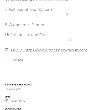
4. Fail-operational-System.
..................................................................................9
5. Autonomes Fahren
Unfallstatistik und Ethik.
.....................................................................................10
Quelle: https://www.press.bmwgroup.com
Zurück
VERÖFFENTLICHUNG:
15. JUNI 2017
LINK:
READ MORE
DOWNLOADS: