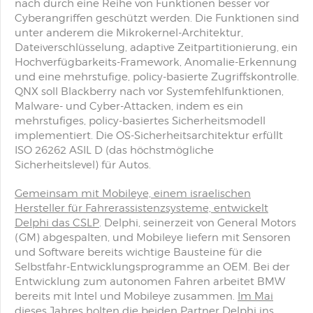
nach durch eine Reihe von Funktionen besser vor
Cyberangriffen geschützt werden. Die Funktionen sind
unter anderem die Mikrokernel-Architektur,
Dateiverschlüsselung, adaptive Zeitpartitionierung, ein
Hochverfügbarkeits-Framework, Anomalie-Erkennung
und eine mehrstufige, policy-basierte Zugriffskontrolle.
QNX soll Blackberry nach vor Systemfehlfunktionen,
Malware- und Cyber-Attacken, indem es ein
mehrstufiges, policy-basiertes Sicherheitsmodell
implementiert. Die OS-Sicherheitsarchitektur erfüllt
ISO 26262 ASIL D (das höchstmögliche
Sicherheitslevel) für Autos.
Gemeinsam mit Mobileye, einem israelischen
Hersteller für Fahrerassistenzsysteme, entwickelt
Delphi das CSLP
. Delphi, seinerzeit von General Motors
(GM) abgespalten, und Mobileye liefern mit Sensoren
und Software bereits wichtige Bausteine für die
Selbstfahr-Entwicklungsprogramme an OEM. Bei der
Entwicklung zum autonomen Fahren arbeitet BMW
bereits mit Intel und Mobileye zusammen.
Im Mai
dieses Jahres holten die beiden Partner Delphi ins