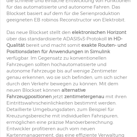
die schnelle und einfache Entwicklung von Funktionen
für das automatisierte und autonome Fahren. Das
Blockset basiert auf dem für die Serienproduktion
geeigneten EB robinos Reconstructor von Elektrobit.
Das neue Blockset stellt den
elektronischen Horizont
über das standardisierte ADASISv3-Protokoll
in HD-
Qualität
bereit und macht somit
exakte Routen- und
Positionsdaten für Anwendungen in Simulink
verfügbar. Im Gegensatz zu konventionellen
Fahrzeugen sollten hochautomatisierte und
autonome Fahrzeuge bis auf wenige Zentimeter
genau erkennen, wo sie sich befinden, um sich sicher
durch den Verkehr bewegen zu können. Mit dem
neuen Blockset können
alternative
Fahrzeugpositionen
jetzt
zentimetergenau
mit ihren
Eintrittswahrscheinlichkeiten bestimmt werden.
Detaillierte Umgebungsdaten, zum Beispiel für
Kreuzungsbereiche mit individuellen Fahrspuren,
ermöglichen eine präzise Manöverberechnung.
Entwickler profitieren auch vom neuen
Kartenmanagement, das eine effiziente Verwaltung