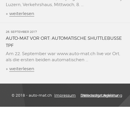
Luzern, Verkehrshaus, Mittwoch, 8. ...
»
weiterlesen
26. SEPTEMBER 2017
AUTO-MAT VOR ORT: AUTOMATISCHE SHUTTLEBUSSE
TPF
Am 22. September war www.auto-mat.ch live vor Ort,
als die ersten beiden automatischen ...
»
weiterlesen
© 2018 - auto-mat.ch
Impressum
Datenschutzerklärung
Webdesign Agentur