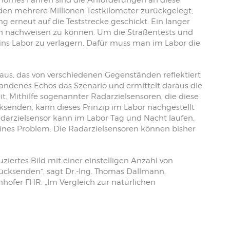
tonomes Fahren sind die Anforderungen an diese
den mehrere Millionen Testkilometer zurückgelegt,
g erneut auf die Teststrecke geschickt. Ein langer
isch nachweisen zu können. Um die Straßentests und
ins Labor zu verlagern. Dafür muss man im Labor die
aus, das von verschiedenen Gegenständen reflektiert
tandenes Echos das Szenario und ermittelt daraus die
. Mithilfe sogenannter Radarzielsensoren, die diese
ksenden, kann dieses Prinzip im Labor nachgestellt
darzielsensor kann im Labor Tag und Nacht laufen.
eines Problem: Die Radarzielsensoren können bisher
ziertes Bild mit einer einstelligen Anzahl von
cksenden“, sagt Dr.-Ing. Thomas Dallmann,
ofer FHR. „Im Vergleich zur natürlichen