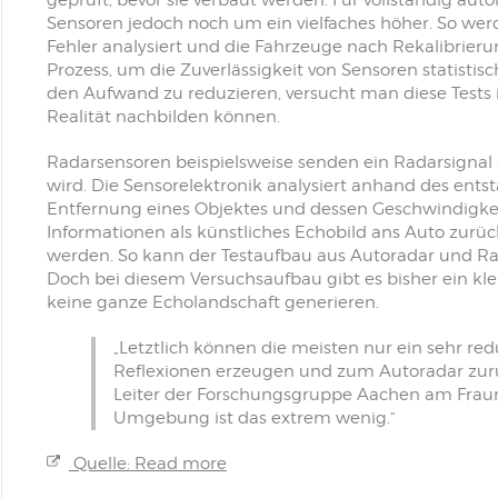
geprüft, bevor sie verbaut werden. Für vollständig au
Sensoren jedoch noch um ein vielfaches höher. So wer
Fehler analysiert und die Fahrzeuge nach Rekalibrierun
Prozess, um die Zuverlässigkeit von Sensoren statist
den Aufwand zu reduzieren, versucht man diese Tests 
Realität nachbilden können.
Radarsensoren beispielsweise senden ein Radarsignal 
wird. Die Sensorelektronik analysiert anhand des ents
Entfernung eines Objektes und dessen Geschwindigkeit
Informationen als künstliches Echobild ans Auto zurüc
werden. So kann der Testaufbau aus Autoradar und Ra
Doch bei diesem Versuchsaufbau gibt es bisher ein kl
keine ganze Echolandschaft generieren.
„Letztlich können die meisten nur ein sehr redu
Reflexionen erzeugen und zum Autoradar zurü
Leiter der Forschungsgruppe Aachen am Fraunh
Umgebung ist das extrem wenig.“
Quelle: Read more