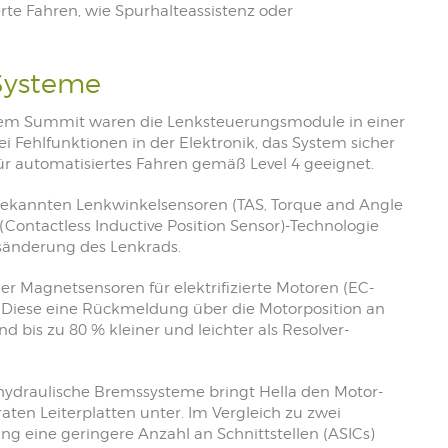
rte Fahren, wie Spurhalteassistenz oder
 Systeme
 dem Summit waren die Lenksteuerungsmodule in einer
ei Fehlfunktionen in der Elektronik, das System sicher
ür automatisiertes Fahren gemäß Level 4 geeignet.
ekannten Lenkwinkelsensoren (TAS, Torque and Angle
(Contactless Inductive Position Sensor)-Technologie
sänderung des Lenkrads.
der Magnetsensoren für elektrifizierte Motoren (EC-
. Diese eine Rückmeldung über die Motorposition an
nd bis zu 80 % kleiner und leichter als Resolver-
ohydraulische Bremssysteme bringt Hella den Motor-
en Leiterplatten unter. Im Vergleich zu zwei
ng eine geringere Anzahl an Schnittstellen (ASICs)