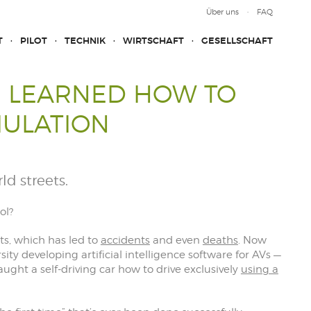
Über uns
FAQ
T
PILOT
TECHNIK
WIRTSCHAFT
GESELLSCHAFT
 LEARNED HOW TO
IMULATION
rld streets.
ol?
ts, which has led to
accidents
and even
deaths
. Now
y developing artificial intelligence software for AVs —
ght a self-driving car how to drive exclusively
using a