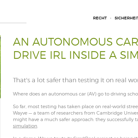
RECHT
SICHERHEI
AN AUTONOMOUS CAR
DRIVE IRL INSIDE A S
That's a lot safer than testing it on real wo
Where does an autonomous car (AV) go to driving scho
So far, most testing has taken place on real-world stree
Wayve — a team of researchers from Cambridge Universit
might have a much safer approach: they successfully tau
simulation
.