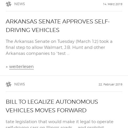
NEWS
14. März 2019
ARKANSAS SENATE APPROVES SELF-
DRIVING VEHICLES
The Arkansas Senate on Tuesday (March 12) took a
final step to allow Walmart, J.B. Hunt and other
Arkansas companies to “test ...
»
weiterlesen
NEWS
22. Februar 2019
BILL TO LEGALIZE AUTONOMOUS
VEHICLES MOVES FORWARD
tate legislation that would make it legal to operate
self-driving cars on Illinois roads — and prohibit