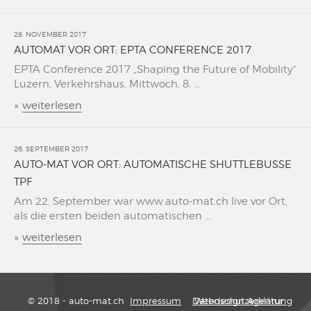
28. NOVEMBER 2017
AUTOMAT VOR ORT: EPTA CONFERENCE 2017
EPTA Conference 2017 „Shaping the Future of Mobility“
Luzern, Verkehrshaus, Mittwoch, 8. ...
»
weiterlesen
26. SEPTEMBER 2017
AUTO-MAT VOR ORT: AUTOMATISCHE SHUTTLEBUSSE
TPF
Am 22. September war www.auto-mat.ch live vor Ort,
als die ersten beiden automatischen ...
»
weiterlesen
© 2018 - auto-mat.ch
Impressum
Datenschutzerklärung
Webdesign Agentur