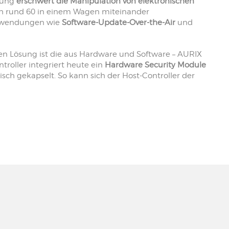
sung
erschwert die Manipulation von elektronischen
ch rund 60 in einem Wagen miteinander
nwendungen wie
Software-Update-Over-the-Air
und
ten Lösung ist die aus Hardware und Software – AURIX
troller integriert heute ein
Hardware Security Module
sch gekapselt. So kann sich der Host-Controller der