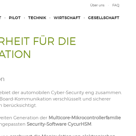
Über uns
FAQ
T
PILOT
TECHNIK
WIRTSCHAFT
GESELLSCHAFT
HEIT FÜR DIE
ATION
on
Gebiet der automobilen Cyber-Security eng zusammen.
Board-Kommunikation verschlüsselt und sicherer
 berücksichtigt.
weiten Generation der
Multicore-Mikrocontrollerfamilie
 angepassten
Security-Software CycurHSM
.