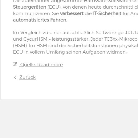
Die aufeinander abgestimmte Hardware-Software-Lö
Steuergeräten
(ECU), von denen heute durchschnittli
kommunizieren. Sie
verbessert
die
IT-Sicherheit
für A
automatisiertes Fahren
.
Im Vergleich zu einer ausschließlich Software-gestütz
und CycurHSM – leistungsstärker. Jeder TC3xx-Mikrocon
(HSM). Im HSM sind die Sicherheitsfunktionen physikali
ECU in vollem Umfang seinen Aufgaben widmen.
Quelle: Read more
Zurück