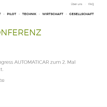
Über uns
FAQ
T
PILOT
TECHNIK
WIRTSCHAFT
GESELLSCHAFT
ONFERENZ
ongress AUTOMATICAR zum 2. Mal
t.
php