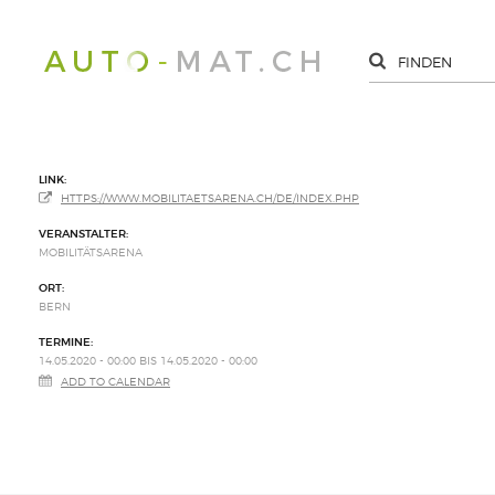
LINK:
HTTPS://WWW.MOBILITAETSARENA.CH/DE/INDEX.PHP
VERANSTALTER:
MOBILITÄTSARENA
ORT:
BERN
TERMINE:
14.05.2020 - 00:00 BIS 14.05.2020 - 00:00
ADD TO CALENDAR