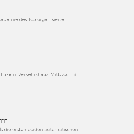
kademie des TCS organisierte ...
uzern, Verkehrshaus, Mittwoch, 8. ...
TPF
s die ersten beiden automatischen ...