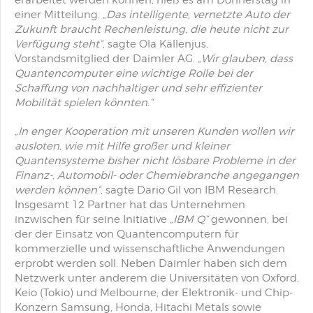
erarbeitet werden können, hieß es am Donnerstag in
einer Mitteilung.
„Das intelligente, vernetzte Auto der
Zukunft braucht Rechenleistung, die heute nicht zur
Verfügung steht“
, sagte Ola Källenjus,
Vorstandsmitglied der Daimler AG.
„Wir glauben, dass
Quantencomputer eine wichtige Rolle bei der
Schaffung von nachhaltiger und sehr effizienter
Mobilität spielen könnten.“
„In enger Kooperation mit unseren Kunden wollen wir
ausloten, wie mit Hilfe großer und kleiner
Quantensysteme bisher nicht lösbare Probleme in der
Finanz-, Automobil- oder Chemiebranche angegangen
werden können“
, sagte Dario Gil von IBM Research.
Insgesamt 12 Partner hat das Unternehmen
inzwischen für seine Initiative
„IBM Q“
gewonnen, bei
der der Einsatz von Quantencomputern für
kommerzielle und wissenschaftliche Anwendungen
erprobt werden soll. Neben Daimler haben sich dem
Netzwerk unter anderem die Universitäten von Oxford,
Keio (Tokio) und Melbourne, der Elektronik- und Chip-
Konzern Samsung, Honda, Hitachi Metals sowie