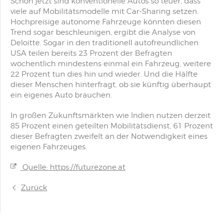
Schon jetzt sind konventionelle
Autos
so teuer, dass
viele auf Mobilitätsmodelle mit
Car-Sharing
setzen.
Hochpreisige autonome
Fahrzeuge
könnten diesen
Trend sogar beschleunigen, ergibt die Analyse von
Deloitte
. Sogar in den traditionell autofreundlichen
USA
teilen bereits 23 Prozent der Befragten
wöchentlich mindestens einmal ein
Fahrzeug
, weitere
22 Prozent tun dies hin und wieder. Und die Hälfte
dieser Menschen hinterfragt, ob sie künftig überhaupt
ein eigenes
Auto
brauchen.
In großen Zukunftsmärkten wie
Indien
nutzen derzeit
85 Prozent einen geteilten Mobilitätsdienst, 61 Prozent
dieser Befragten zweifelt an der Notwendigkeit eines
eigenen Fahrzeuges.
Quelle: https://futurezone.at
Zurück