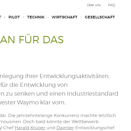
Über uns
FAQ
T
PILOT
TECHNIK
WIRTSCHAFT
GESELLSCHAFT
AN FÜR DAS
egung ihrer Entwicklungsaktivitäten.
 für die Entwicklung von
en zu senken und einen Industriestandard
wester Waymo klar vorn.
ndär. Die jahrzehntelange Konkurrenz machte letztlich
limousinen. Doch bald könnte der Wettbewerb
W
-Chef
Harald Krüger
und
Daimler
-Entwicklungschef