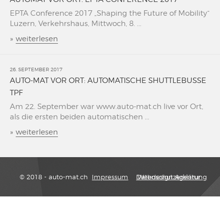
EPTA Conference 2017 „Shaping the Future of Mobility“
Luzern, Verkehrshaus, Mittwoch, 8. ...
»
weiterlesen
26. SEPTEMBER 2017
AUTO-MAT VOR ORT: AUTOMATISCHE SHUTTLEBUSSE
TPF
Am 22. September war www.auto-mat.ch live vor Ort,
als die ersten beiden automatischen ...
»
weiterlesen
© 2018 - auto-mat.ch
Impressum
Datenschutzerklärung
Webdesign Agentur