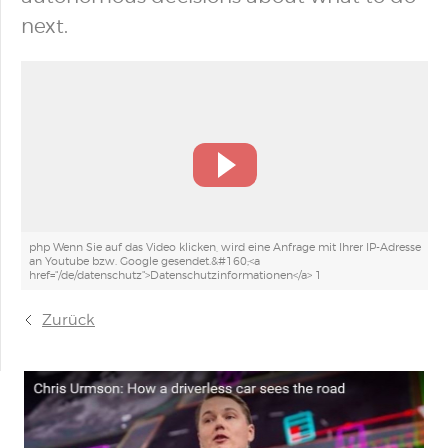
next.
php Wenn Sie auf das Video klicken, wird eine Anfrage mit Ihrer IP-Adresse
an Youtube bzw. Google gesendet.&#160;<a
href="/de/datenschutz">Datenschutzinformationen</a> 1
Zurück