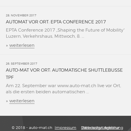
28. NOVEMBER 2017
AUTOMAT VOR ORT: EPTA CONFERENCE 2017
EPTA Conference 2017 „Shaping the Future of Mobility“
Luzern, Verkehrshaus, Mittwoch, 8. ...
»
weiterlesen
26. SEPTEMBER 2017
AUTO-MAT VOR ORT: AUTOMATISCHE SHUTTLEBUSSE
TPF
Am 22. September war www.auto-mat.ch live vor Ort,
als die ersten beiden automatischen ...
»
weiterlesen
© 2018 - auto-mat.ch
Impressum
Datenschutzerklärung
Webdesign Agentur