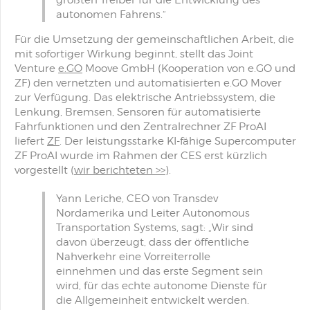
größten Treiber für die Entwicklung des
autonomen Fahrens.“
Für die Umsetzung der gemeinschaftlichen Arbeit, die
mit sofortiger Wirkung beginnt, stellt das Joint
Venture
e.GO
Moove GmbH (Kooperation von e.GO und
ZF) den vernetzten und automatisierten e.GO Mover
zur Verfügung. Das elektrische Antriebssystem, die
Lenkung, Bremsen, Sensoren für automatisierte
Fahrfunktionen und den Zentralrechner ZF ProAI
liefert
ZF
. Der leistungsstarke KI-fähige Supercomputer
ZF ProAI wurde im Rahmen der CES erst kürzlich
vorgestellt (
wir berichteten >>
).
Yann Leriche, CEO von Transdev
Nordamerika und Leiter Autonomous
Transportation Systems, sagt: „Wir sind
davon überzeugt, dass der öffentliche
Nahverkehr eine Vorreiterrolle
einnehmen und das erste Segment sein
wird, für das echte autonome Dienste für
die Allgemeinheit entwickelt werden.