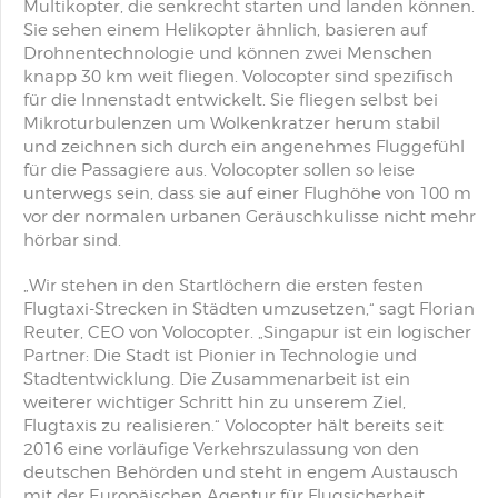
Multikopter, die senkrecht starten und landen können.
Sie sehen einem Helikopter ähnlich, basieren auf
Drohnentechnologie und können zwei Menschen
knapp 30 km weit fliegen. Volocopter sind spezifisch
für die Innenstadt entwickelt. Sie fliegen selbst bei
Mikroturbulenzen um Wolkenkratzer herum stabil
und zeichnen sich durch ein angenehmes Fluggefühl
für die Passagiere aus. Volocopter sollen so leise
unterwegs sein, dass sie auf einer Flughöhe von 100 m
vor der normalen urbanen Geräuschkulisse nicht mehr
hörbar sind.
„Wir stehen in den Startlöchern die ersten festen
Flugtaxi-Strecken in Städten umzusetzen,“ sagt Florian
Reuter, CEO von Volocopter. „Singapur ist ein logischer
Partner: Die Stadt ist Pionier in Technologie und
Stadtentwicklung. Die Zusammenarbeit ist ein
weiterer wichtiger Schritt hin zu unserem Ziel,
Flugtaxis zu realisieren.“ Volocopter hält bereits seit
2016 eine vorläufige Verkehrszulassung von den
deutschen Behörden und steht in engem Austausch
mit der Europäischen Agentur für Flugsicherheit