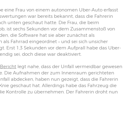
 eine Frau von einem autonomen Uber-Auto erfasst
uswertungen war bereits bekannt, dass die Fahrerin
ach unten geschaut hatte. Die Frau, die beim
hob, ist sechs Sekunden vor dem Zusammenstoß von
n, die Software hat sie aber zunächst als
 als Fahrrad eingeordnet – und sei sich unsicher
t. Erst 1,3 Sekunden vor dem Aufprall habe das Uber-
ig sei, doch diese war deaktiviert.
Bericht
legt nahe, dass der Unfall vermeidbar gewesen
re. Die Aufnahmen der zum Innenraum gerichteten
nfall abdecken, haben nun gezeigt, dass die Fahrerin
Knie geschaut hat. Allerdings habe das Fahrzeug die
 die Kontrolle zu übernehmen. Der Fahrerin droht nun