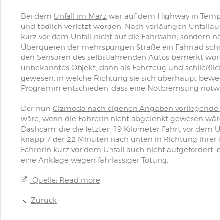
Bei dem
Unfall im März
war auf dem Highway in Tempe
und tödlich verletzt worden. Nach vorläufigen Unfalla
kurz vor dem Unfall nicht auf die Fahrbahn, sondern n
Überqueren der mehrspurigen Straße ein Fahrrad sc
den Sensoren des selbstfahrenden Autos bemerkt worde
unbekanntes Objekt, dann als Fahrzeug und schließlich
gewesen, in welche Richtung sie sich überhaupt beweg
Programm entschieden, dass eine Notbremsung notwend
Der nun
Gizmodo nach eigenen Angaben vorliegende 
wäre, wenn die Fahrerin nicht abgelenkt gewesen wä
Dashcam, die die letzten 19 Kilometer Fahrt vor dem U
knapp 7 der 22 Minuten nach unten in Richtung ihrer 
Fahrerin kurz vor dem Unfall auch nicht aufgefordert,
eine Anklage wegen fahrlässiger Tötung.
Quelle: Read more
Zurück