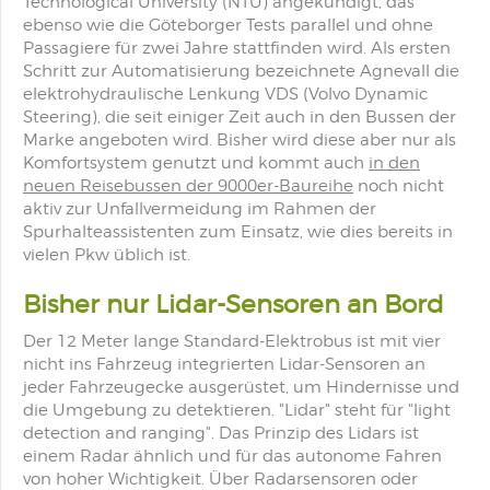
Technological University (NTU) angekündigt, das
ebenso wie die Göteborger Tests parallel und ohne
Passagiere für zwei Jahre stattfinden wird. Als ersten
Schritt zur Automatisierung bezeichnete Agnevall die
elektrohydraulische Lenkung VDS (Volvo Dynamic
Steering), die seit einiger Zeit auch in den Bussen der
Marke angeboten wird. Bisher wird diese aber nur als
Komfortsystem genutzt und kommt auch
in den
neuen Reisebussen der 9000er-Baureihe
noch nicht
aktiv zur Unfallvermeidung im Rahmen der
Spurhalteassistenten zum Einsatz, wie dies bereits in
vielen Pkw üblich ist.
Bisher nur Lidar-Sensoren an Bord
Der 12 Meter lange Standard-Elektrobus ist mit vier
nicht ins Fahrzeug integrierten Lidar-Sensoren an
jeder Fahrzeugecke ausgerüstet, um Hindernisse und
die Umgebung zu detektieren. "Lidar" steht für "light
detection and ranging". Das Prinzip des Lidars ist
einem Radar ähnlich und für das autonome Fahren
von hoher Wichtigkeit. Über Radarsensoren oder