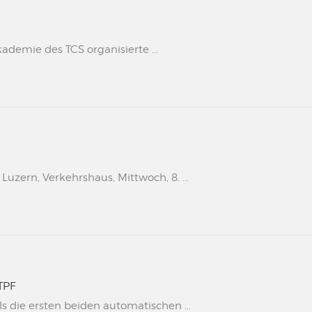
kademie des TCS organisierte ...
uzern, Verkehrshaus, Mittwoch, 8. ...
TPF
s die ersten beiden automatischen ...