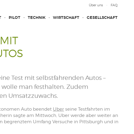
Über uns
FAQ
T
PILOT
TECHNIK
WIRTSCHAFT
GESELLSCHAFT
MIT
UTOS
ine Test mit selbstfahrenden Autos –
e wolle man festhalten. Zudem
ven Umsatzzuwachs.
autonomen Auto beendet
Uber
seine Testfahrten im
herin sagte am Mittwoch, Uber werde aber weiter an
 in begrenztem Umfang Versuche in Pittsburgh und in