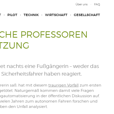
Über uns
FAQ
T
PILOT
TECHNIK
WIRTSCHAFT
GESELLSCHAFT
SCHE PROFESSOREN
ÄTZUNG
tet nachts eine Fußgängerin – weder das
icherheitsfahrer haben reagiert.
rerin saß, hat mit diesem
traurigen Vorfall
zum ersten
 getötet. Naturgemäß kommen damit viele Fragen
automatisierung in der öffentlichen Diskussion auf.
it vielen Jahren zum autonomen Fahren forschen und
n den Unfall analysiert.