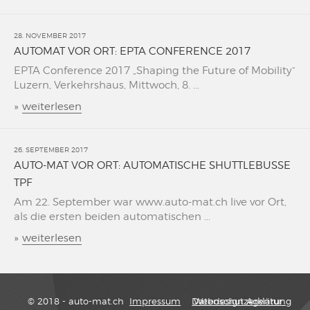
28. NOVEMBER 2017
AUTOMAT VOR ORT: EPTA CONFERENCE 2017
EPTA Conference 2017 „Shaping the Future of Mobility“
Luzern, Verkehrshaus, Mittwoch, 8. ...
»
weiterlesen
26. SEPTEMBER 2017
AUTO-MAT VOR ORT: AUTOMATISCHE SHUTTLEBUSSE
TPF
Am 22. September war www.auto-mat.ch live vor Ort,
als die ersten beiden automatischen ...
»
weiterlesen
© 2018 - auto-mat.ch
Impressum
Datenschutzerklärung
Webdesign Agentur