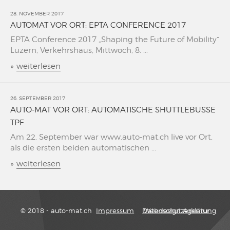
28. NOVEMBER 2017
AUTOMAT VOR ORT: EPTA CONFERENCE 2017
EPTA Conference 2017 „Shaping the Future of Mobility“
Luzern, Verkehrshaus, Mittwoch, 8. ...
»
weiterlesen
26. SEPTEMBER 2017
AUTO-MAT VOR ORT: AUTOMATISCHE SHUTTLEBUSSE
TPF
Am 22. September war www.auto-mat.ch live vor Ort,
als die ersten beiden automatischen ...
»
weiterlesen
© 2018 - auto-mat.ch
Impressum
Datenschutzerklärung
Webdesign Agentur