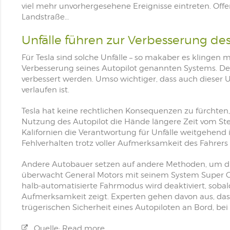
viel mehr unvorhergesehene Ereignisse eintreten. Offe
Landstraße…
Unfälle führen zur Verbesserung des
Für Tesla sind solche Unfälle – so makaber es klingen
Verbesserung seines Autopilot genannten Systems. Den
verbessert werden. Umso wichtiger, dass auch dieser
verlaufen ist.
Tesla hat keine rechtlichen Konsequenzen zu fürchten, we
Nutzung des Autopilot die Hände längere Zeit vom St
Kalifornien die Verantwortung für Unfälle weitgehend
Fehlverhalten trotz voller Aufmerksamkeit des Fahrer
Andere Autobauer setzen auf andere Methoden, um d
überwacht General Motors mit seinem System Super 
halb-automatisierte Fahrmodus wird deaktiviert, soba
Aufmerksamkeit zeigt. Experten gehen davon aus, dass 
trügerischen Sicherheit eines Autopiloten an Bord, bei
Quelle: Read more