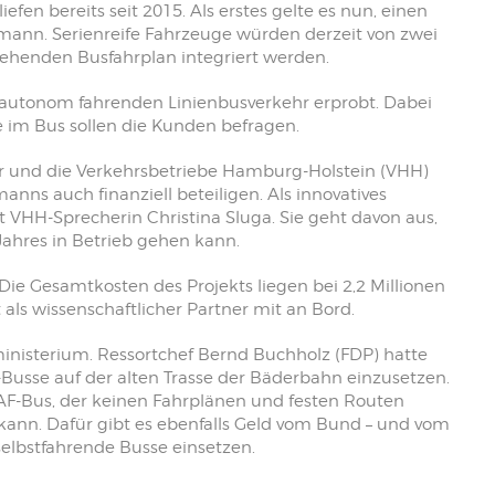
fen bereits seit 2015. Als erstes gelte es nun, einen
kmann. Serienreife Fahrzeuge würden derzeit von zwei
tehenden Busfahrplan integriert werden.
n autonom fahrenden Linienbusverkehr erprobt. Dabei
 im Bus sollen die Kunden befragen.
er und die Verkehrsbetriebe Hamburg-Holstein (VHH)
nns auch finanziell beteiligen. Als innovatives
 VHH-Sprecherin Christina Sluga. Sie geht davon aus,
ahres in Betrieb gehen kann.
ie Gesamtkosten des Projekts liegen bei 2,2 Millionen
als wissenschaftlicher Partner mit an Bord.
nisterium. Ressortchef Bernd Buchholz (FDP) hatte
Busse auf der alten Trasse der Bäderbahn einzusetzen.
NAF-Bus, der keinen Fahrplänen und festen Routen
 kann. Dafür gibt es ebenfalls Geld vom Bund – und vom
lbstfahrende Busse einsetzen.