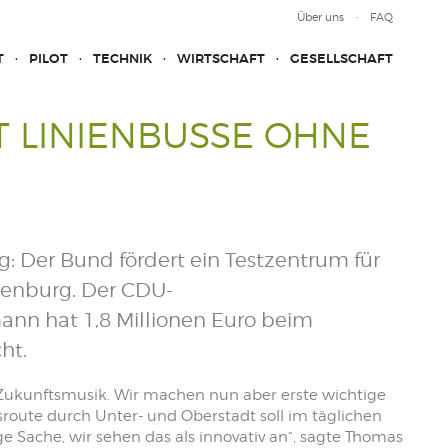
Über uns
FAQ
T
PILOT
TECHNIK
WIRTSCHAFT
GESELLSCHAFT
 LINIENBUSSE OHNE
: Der Bund fördert ein Testzentrum für
uenburg. Der CDU-
nn hat 1,8 Millionen Euro beim
ht.
s Zukunftsmusik. Wir machen nun aber erste wichtige
sroute durch Unter- und Oberstadt soll im täglichen
ge Sache, wir sehen das als innovativ an“, sagte Thomas