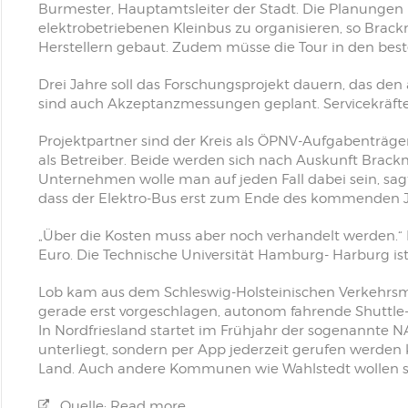
Burmester, Hauptamtsleiter der Stadt. Die Planungen lie
elektrobetriebenen Kleinbus zu organisieren, so Brac
Herstellern gebaut. Zudem müsse die Tour in den bes
Drei Jahre soll das Forschungsprojekt dauern, das de
sind auch Akzeptanzmessungen geplant. Servicekräfte
Projektpartner sind der Kreis als ÖPNV-Aufgabenträg
als Betreiber. Beide werden sich nach Auskunft Brackma
Unternehmen wolle man auf jeden Fall dabei sein, sagt
dass der Elektro-Bus erst zum Ende des kommenden J
„Über die Kosten muss aber noch verhandelt werden.“ D
Euro. Die Technische Universität Hamburg- Harburg ist 
Lob kam aus dem Schleswig-Holsteinischen Verkehrsmi
gerade erst vorgeschlagen, autonom fahrende Shuttle-
In Nordfriesland startet im Frühjahr der sogenannte 
unterliegt, sondern per App jederzeit gerufen werden
Land. Auch andere Kommunen wie Wahlstedt wollen se
Quelle: Read more