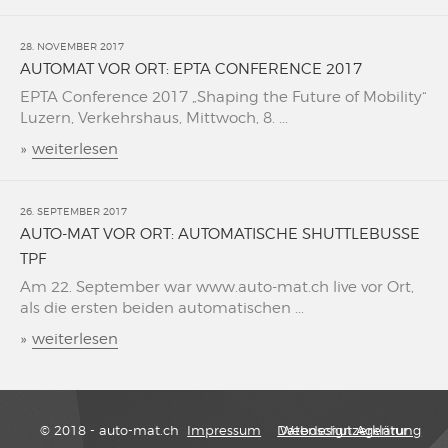
28. NOVEMBER 2017
AUTOMAT VOR ORT: EPTA CONFERENCE 2017
EPTA Conference 2017 „Shaping the Future of Mobility“
Luzern, Verkehrshaus, Mittwoch, 8. ...
»
weiterlesen
26. SEPTEMBER 2017
AUTO-MAT VOR ORT: AUTOMATISCHE SHUTTLEBUSSE
TPF
Am 22. September war www.auto-mat.ch live vor Ort,
als die ersten beiden automatischen ...
»
weiterlesen
© 2018 - auto-mat.ch
Impressum
Datenschutzerklärung
Webdesign Agentur