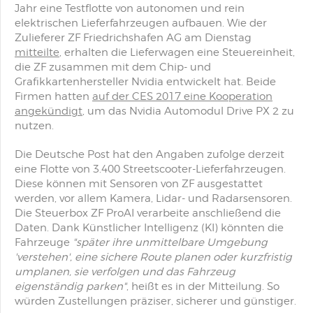
Jahr eine Testflotte von autonomen und rein
elektrischen Lieferfahrzeugen aufbauen. Wie der
Zulieferer ZF Friedrichshafen AG am Dienstag
mitteilte
, erhalten die Lieferwagen eine Steuereinheit,
die ZF zusammen mit dem Chip- und
Grafikkartenhersteller Nvidia entwickelt hat. Beide
Firmen hatten
auf der CES 2017 eine Kooperation
angekündigt
, um das Nvidia Automodul Drive PX 2 zu
nutzen.
Die Deutsche Post hat den Angaben zufolge derzeit
eine Flotte von 3.400 Streetscooter-Lieferfahrzeugen.
Diese können mit Sensoren von ZF ausgestattet
werden, vor allem Kamera, Lidar- und Radarsensoren.
Die Steuerbox ZF ProAI verarbeite anschließend die
Daten. Dank Künstlicher Intelligenz (KI) könnten die
Fahrzeuge
"später ihre unmittelbare Umgebung
'verstehen', eine sichere Route planen oder kurzfristig
umplanen, sie verfolgen und das Fahrzeug
eigenständig parken"
, heißt es in der Mitteilung. So
würden Zustellungen präziser, sicherer und günstiger.