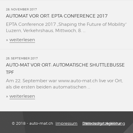
28. NOVEMBER 2017
AUTOMAT VOR ORT: EPTA CONFERENCE 2017
EPTA Conference 2017 „Shaping the Future of Mobility“
Luzern, Verkehrshaus, Mittwoch, 8. ...
»
weiterlesen
26. SEPTEMBER 2017
AUTO-MAT VOR ORT: AUTOMATISCHE SHUTTLEBUSSE
TPF
Am 22. September war www.auto-mat.ch live vor Ort,
als die ersten beiden automatischen ...
»
weiterlesen
© 2018 - auto-mat.ch
Impressum
Datenschutzerklärung
Webdesign Agentur