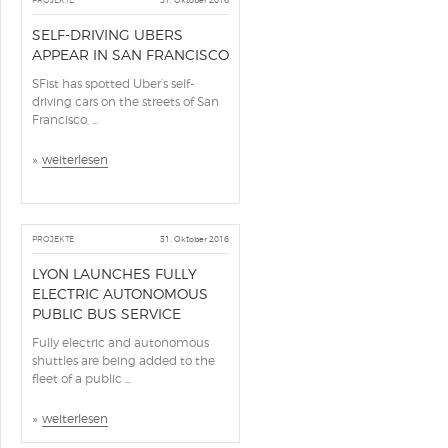
PROJEKTE
31. Oktober 2016
SELF-DRIVING UBERS
APPEAR IN SAN FRANCISCO
SFist has spotted Uber’s self-
driving cars on the streets of San
Francisco, ...
»
weiterlesen
PROJEKTE
31. Oktober 2016
LYON LAUNCHES FULLY
ELECTRIC AUTONOMOUS
PUBLIC BUS SERVICE
Fully electric and autonomous
shuttles are being added to the
fleet of a public ...
»
weiterlesen