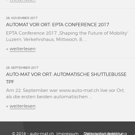
28. NOVEMBER 2017
AUTOMAT VOR ORT: EPTA CONFERENCE 2017
EPTA Conference 2017 „Shaping the Future of Mobility“
Luzern, Verkehrshaus, Mittwoch, 8. ...
»
weiterlesen
26. SEPTEMBER 2017
AUTO-MAT VOR ORT: AUTOMATISCHE SHUTTLEBUSSE
TPF
Am 22. September war www.auto-mat.ch live vor Ort,
als die ersten beiden automatischen ...
»
weiterlesen
© 2018 - auto-mat.ch
Impressum
Datenschutzerklärung
Webdesign Agentur