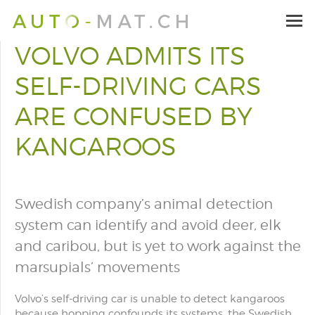
VOLVO ADMITS ITS
SELF-DRIVING CARS
ARE CONFUSED BY
KANGAROOS
Swedish company’s animal detection
system can identify and avoid deer, elk
and caribou, but is yet to work against the
marsupials’ movements
Volvo’s self-driving car is unable to detect kangaroos
because hopping confounds its systems, the Swedish