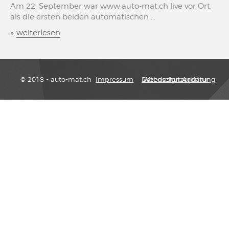
Am 22. September war www.auto-mat.ch live vor Ort,
als die ersten beiden automatischen ...
»
weiterlesen
© 2018 - auto-mat.ch
Impressum
Datenschutzerklärung
Webdesign Agentur