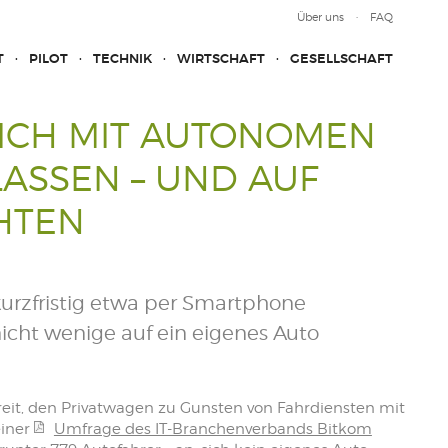
Über uns
FAQ
T
PILOT
TECHNIK
WIRTSCHAFT
GESELLSCHAFT
ICH MIT AUTONOMEN
ASSEN – UND AUF
HTEN
urzfristig etwa per Smartphone
icht wenige auf ein eigenes Auto
reit, den Privatwagen zu Gunsten von Fahrdiensten mit
einer
Umfrage des IT-Branchenverbands Bitkom