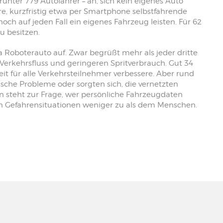
unter 779 Autofahrer – an, sich kein eigenes Auto
, kurzfristig etwa per Smartphone selbstfahrende
ch auf jeden Fall ein eigenes Fahrzeug leisten. Für 62
u besitzen.
Roboterauto auf. Zwar begrüßt mehr als jeder dritte
Verkehrsfluss und geringeren Spritverbrauch. Gut 34
eit für alle Verkehrsteilnehmer verbessere. Aber rund
sche Probleme oder sorgten sich, die vernetzten
 steht zur Frage, wer persönliche Fahrzeugdaten
in Gefahrensituationen weniger zu als dem Menschen.